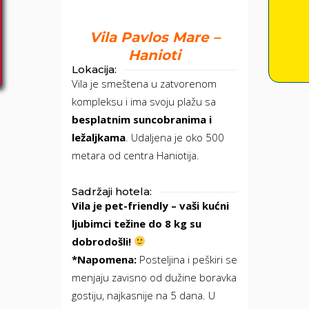
Vila Pavlos Mare –
Hanioti
Lokacija:
Vila je smeštena u zatvorenom
kompleksu i ima svoju plažu sa
besplatnim suncobranima i
ležaljkama
. Udaljena je oko 500
metara od centra Haniotija.
Sadržaji hotela:
Vila je pet-friendly – vaši kućni
ljubimci težine do 8 kg su
dobrodošli!
*Napomena:
Posteljina i peškiri se
menjaju zavisno od dužine boravka
gostiju, najkasnije na 5 dana. U