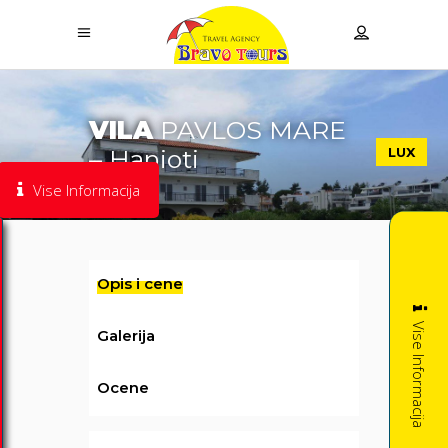
VILA
PAVLOS MARE
LUX
– Hanioti
Vise Informacija
Opis i cene
Vise Informacija
Galerija
Ocene