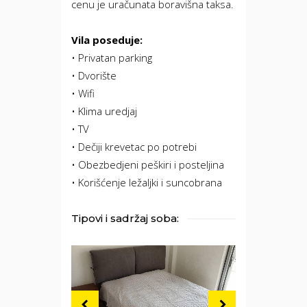
cenu je uračunata boravišna taksa.
Vila poseduje:
• Privatan parking
• Dvorište
• Wifi
• Klima uredjaj
• TV
• Dečiji krevetac po potrebi
• Obezbedjeni peškiri i posteljina
• Korišćenje ležaljki i suncobrana
Tipovi i sadržaj soba: