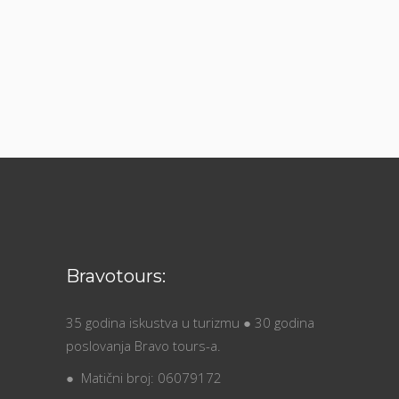
Bravotours:
35 godina iskustva u turizmu ● 30 godina
poslovanja Bravo tours-a.
● Matični broj: 06079172