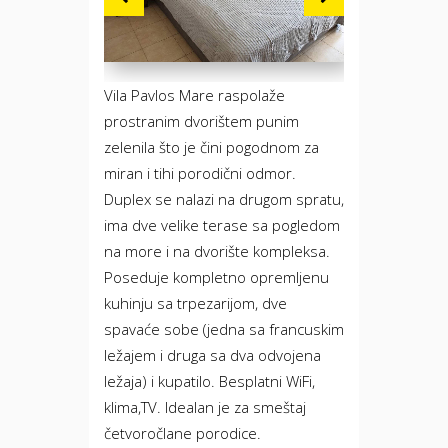
Vila Pavlos Mare raspolaže
prostranim dvorištem punim
zelenila što je čini pogodnom za
miran i tihi porodični odmor.
Duplex se nalazi na drugom spratu,
ima dve velike terase sa pogledom
na more i na dvorište kompleksa.
Poseduje kompletno opremljenu
kuhinju sa trpezarijom, dve
spavaće sobe (jedna sa francuskim
ležajem i druga sa dva odvojena
ležaja) i kupatilo. Besplatni WiFi,
klima,TV. Idealan je za smeštaj
četvoročlane porodice.