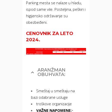
Parking mesta se nalaze u hladu,
ispod same vile. Posteljina, peškiri i
higijensko održavanje su
obezbeđeni.
CENOVNIK ZA LETO
2024.
ARANŽMAN
OBUHVATA:
Smeštaj u smeštaju na
bazi odabrane usluge
troškove organizacije
VAŽNE NAPOMENE:
•