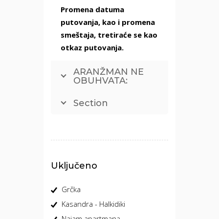
Promena datuma
putovanja, kao i promena
smeštaja, tretiraće se kao
otkaz putovanja.
ARANŽMAN NE
OBUHVATA:
Section
Uključeno
Grčka
Kasandra - Halkidiki
Najam apartmana