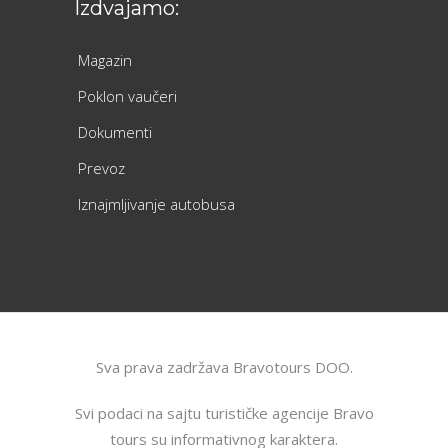
Izdvajamo:
Magazin
Poklon vaučeri
Dokumenti
Prevoz
Iznajmljivanje autobusa
Sva prava zadržava Bravotours DOO.
Svi podaci na sajtu turističke agencije Bravo
tours su informativnog karaktera.