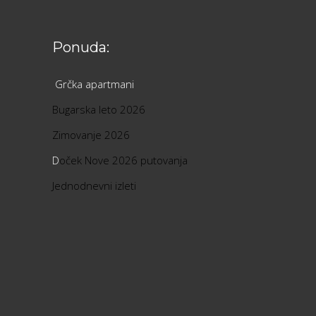
Ponuda:
Grčka apartmani
Bugarska leto 2026
Zimovanje 2026
D
oček Nove 2026 putovanja
Jednodnevni izleti