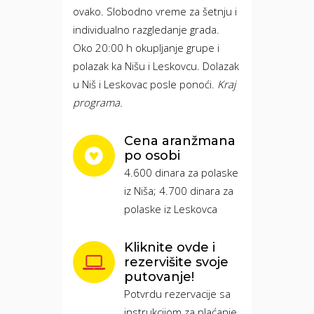
ovako. Slobodno vreme za šetnju i
individualno razgledanje grada.
Oko 20:00 h okupljanje grupe i
polazak ka Nišu i Leskovcu. Dolazak
u Niš i Leskovac posle ponoći.
Kraj
programa.
Cena aranžmana
po osobi
4.600 dinara za polaske
iz Niša; 4.700 dinara za
polaske iz Leskovca
Kliknite ovde i
rezervišite svoje
putovanje!
Potvrdu rezervacije sa
instrukcijom za plaćanje