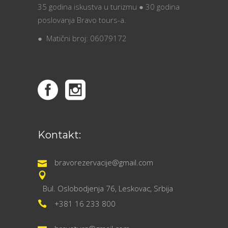
35 godina iskustva u turizmu ● 30 godina
poslovanja Bravo tours-a.
● Matični broj: 06079172
Kontakt:
bravorezervacije@gmail.com
Bul. Oslobodjenja 76, Leskovac, Srbija
+381 16 233 800