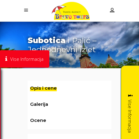
Subotica
i Palić –
Jednodnevni izlet
Vise Informacija
Opis i cene
Vise Informacija
Galerija
Ocene