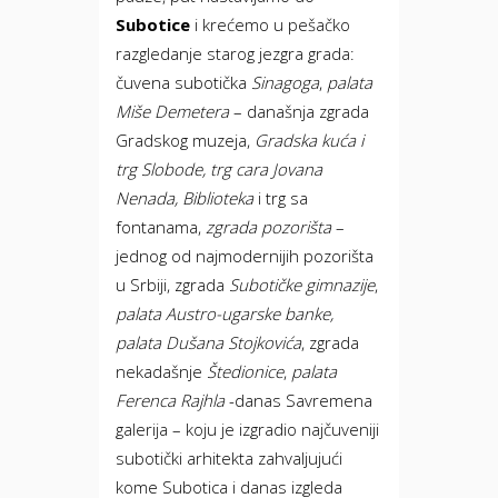
Subotice
i krećemo u pešačko
razgledanje starog jezgra grada:
čuvena subotička
Sinagoga
,
palata
Miše Demetera
– današnja zgrada
Gradskog muzeja,
Gradska kuća i
trg Slobode, trg cara Jovana
Nenada, Biblioteka
i trg sa
fontanama,
zgrada pozorišta
–
jednog od najmodernijih pozorišta
u Srbiji, zgrada
Subotičke gimnazije
,
palata Austro-ugarske banke,
palata Dušana Stojkovića
, zgrada
nekadašnje
Štedionice
,
palata
Ferenca Rajhla
-danas Savremena
galerija – koju je izgradio najčuveniji
subotički arhitekta zahvaljujući
kome Subotica i danas izgleda