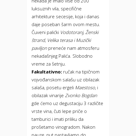
nekada je imalo više od 200
luksuznih vila, specifične
arhitekture secesije, koja i danas
daje poseban šarm ovom mestu.
Čuveni palićki
Vodotoranj, Ženski
štrand, Velika terasa i Muzički
paviljon
preneće nam atmosferu
nekadašnjeg Palića. Slobodno
vreme za šetnju.
Fakultativno:
ručak na tipičnom
vojvođanskom salašu uz obilazak
salaša, posetu ergeli
Maestoso,
i
obilazak vinarije
Zvonko Bogdan
gde ćemo uz degustaciju 3 različite
vrste vina, čuti lepe priče o
tamburici i imati priliku da
prošetamo vinogradom. Nakon
pauze, put nastavljamo do