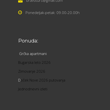
bravoturs@gmail.com
Ponedeljak-petak: 09.00-20.00h
Ponuda:
Grčka apartmani
Bugarska leto 2026
Zimovanje 2026
D
oček Nove 2026 putovanja
Jednodnevni izleti