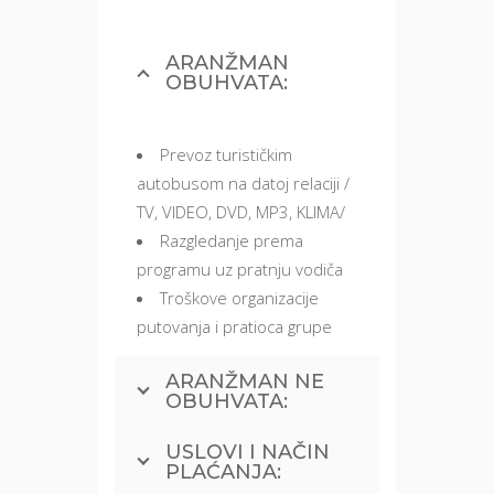
ARANŽMAN
OBUHVATA:
Prevoz turističkim
autobusom na datoj relaciji /
TV, VIDEO, DVD, MP3, KLIMA/
Razgledanje prema
programu uz pratnju vodiča
Troškove organizacije
putovanja i pratioca grupe
ARANŽMAN NE
OBUHVATA:
USLOVI I NAČIN
PLAĆANJA: