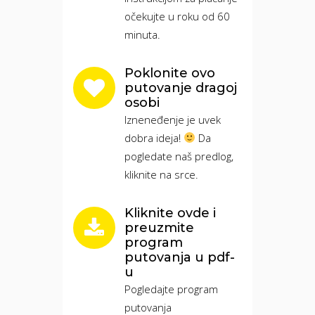
očekujte u roku od 60
minuta.
Poklonite ovo
putovanje dragoj
osobi
Izneneđenje je uvek
dobra ideja!
Da
pogledate naš predlog,
kliknite na srce.
Kliknite ovde i
preuzmite
program
putovanja u pdf-
u
Pogledajte program
putovanja