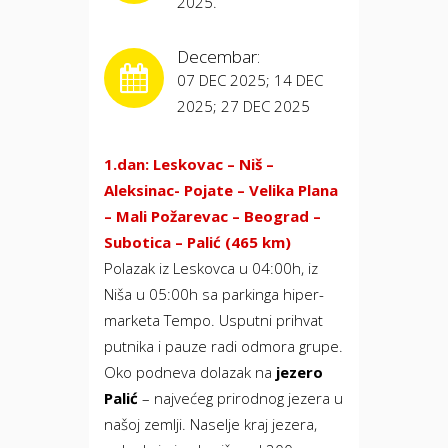
2025.
Decembar:
07 DEC 2025; 14 DEC
2025; 27 DEC 2025
1.dan: Leskovac – Niš –
Aleksinac- Pojate – Velika Plana
– Mali Požarevac – Beograd –
Subotica – Palić (465 km)
Polazak iz Leskovca u 04:00h, iz
Niša u 05:00h sa parkinga hiper-
marketa Tempo. Usputni prihvat
putnika i pauze radi odmora grupe.
Oko podneva dolazak na
jezero
Palić
– najvećeg prirodnog jezera u
našoj zemlji. Naselje kraj jezera,