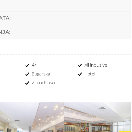
TA:
NJA:
4*
All Inclusive
Bugarska
Hotel
Zlatni Pjasci