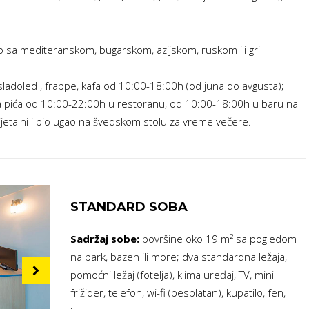
o sa mediteranskom, bugarskom, azijskom, ruskom ili grill
adoled , frappe, kafa od 10:00-18:00h (od juna do avgusta);
a pića od 10:00-22:00h u restoranu, od 10:00-18:00h u baru na
jetalni i bio ugao na švedskom stolu za vreme večere.
STANDARD SOBA
Sadržaj sobe:
površine oko 19 m² sa pogledom
na park, bazen ili more; dva standardna ležaja,
pomoćni ležaj (fotelja), klima uređaj, TV, mini
frižider, telefon, wi-fi (besplatan), kupatilo, fen,