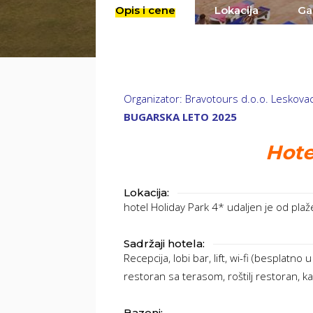
Opis i cene
Lokacija
Gal
Organizator: Bravotours d.o.o. Leskova
BUGARSKA LETO 2025
Hote
Lokacija:
hotel Holiday Park 4* udaljen je od pla
Sadržaji hotela:
Recepcija, lobi bar, lift, wi-fi (besplatno
restoran sa terasom, roštilj restoran, k
Bazeni: