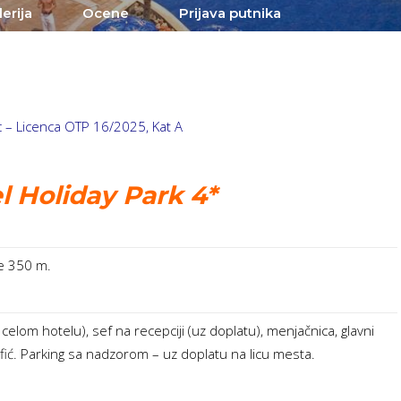
erija
Ocene
Prijava putnika
c – Licenca OTP 16/2025, Kat A
l Holiday Park 4*
že 350 m.
 u celom hotelu), sef na recepciji (uz doplatu), menjačnica, glavni
afić. Parking sa nadzorom – uz doplatu na licu mesta.