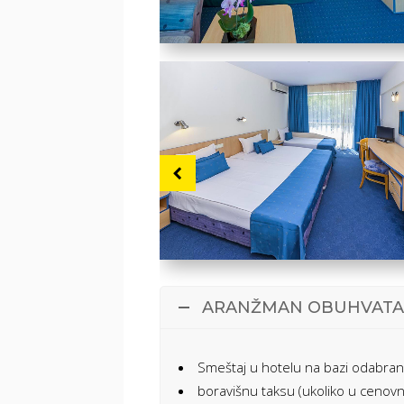
ARANŽMAN OBUHVATA
Smeštaj u hotelu na bazi odabra
boravišnu taksu (ukoliko u cenovn