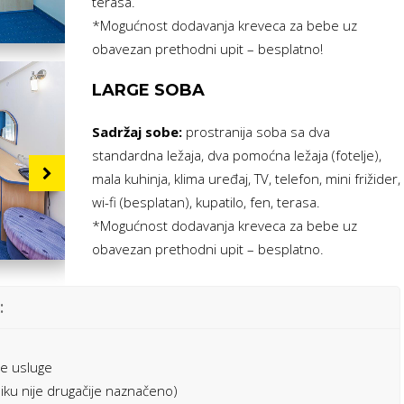
terasa.
*Mogućnost dodavanja kreveca za bebe uz
obavezan prethodni upit – besplatno!
LARGE SOBA
Sadržaj sobe:
prostranija soba sa dva
standardna ležaja, dva pomoćna ležaja (fotelje),
mala kuhinja, klima uređaj, TV, telefon, mini frižider,
wi-fi (besplatan), kupatilo, fen, terasa.
*Mogućnost dodavanja kreveca za bebe uz
obavezan prethodni upit – besplatno.
:
ne usluge
iku nije drugačije naznačeno)