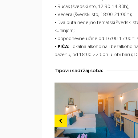
• Ručak (švedski sto, 12:30-14:30h),
• Večera (švedski sto, 18:00-21:00h);
• Dva puta nedeljno tematski švedski st
kuhinjom;
• popodnevne užine od 16:00-17:00h: sl
•
PIĆA:
Lokalna alkoholna i bezalkoholn
bazenu, od 18:00-22:00h u lobi baru; Di
Tipovi i sadržaj soba: