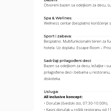
Otvoreni bazen sa odeljkom za decu, sun
Spa & Wellnes:
Wellness centar (besplatno korišćenje sa
Sport i zabava:
Besplatno: Multifunkcionalni teren za fu
hotela. Uz doplatu: Escape Room – Pris
Sadržaji prilagođeni deci:
Bazen sa odeljkom za decu, ležaljke i s
prilagođena deci i bebama u restoranu, an
diskoteka.
Usluga:
All inclusive koncept:
• Doručak (švedski sto, 07:30-10:00h),
• Kasni doručak u roštilj restoranu od 11: