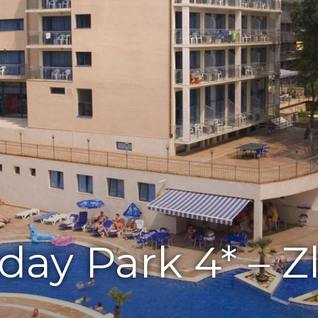
day Park 4* – Zl