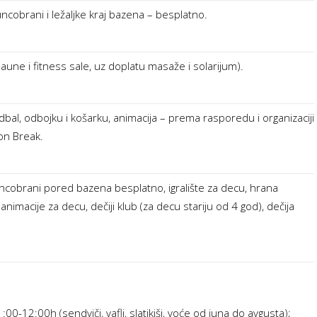
cobrani i ležaljke kraj bazena – besplatno.
une i fitness sale, uz doplatu masaže i solarijum).
dbal, odbojku i košarku, animacija – prema rasporedu i organizaciji
on Break.
uncobrani pored bazena besplatno, igralište za decu, hrana
imacije za decu, dečiji klub (za decu stariju od 4 god), dečija
00-12:00h (sendviči, vafli, slatikiši, voće od juna do avgusta);