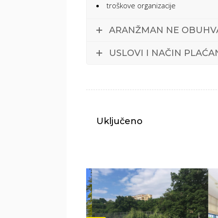
troškove organizacije
ARANŽMAN NE OBUHVA
USLOVI I NAČIN PLAĆA
Uključeno