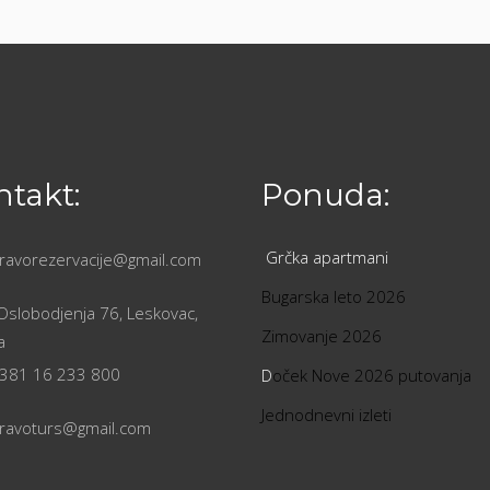
takt:
Ponuda:
Grčka apartmani
ravorezervacije@gmail.com
Bugarska leto 2026
 Oslobodjenja 76, Leskovac,
Zimovanje 2026
a
381 16 233 800
D
oček Nove 2026 putovanja
Jednodnevni izleti
ravoturs@gmail.com