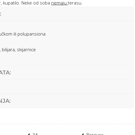
ar, kupatilo. Neke od soba
nemaju
terasu.
:
učkom ili polupansiona
ilijara, skijarnice
TA:
NJA:
3*
Borovec