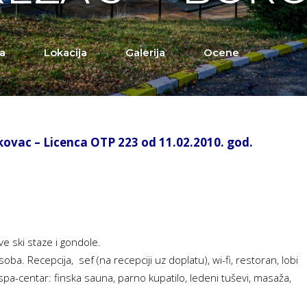
a
Lokacija
Galerija
Ocene
vac – Licenca OTP 223 od 11.02.2010. god.
e ski staze i gondole.
ba. Recepcija, sef (na recepciji uz doplatu), wi-fi, restoran, lobi
 spa-centar: finska sauna, parno kupatilo, ledeni tuševi, masaža,