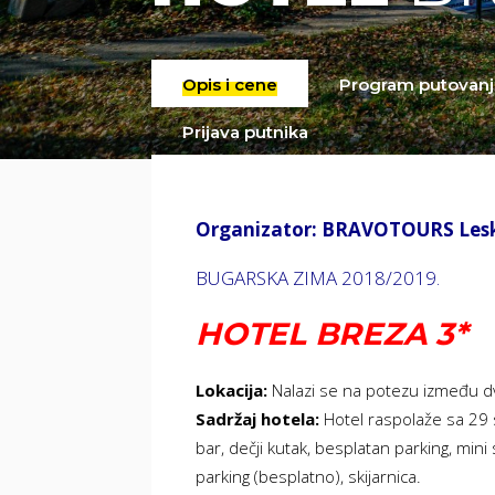
Opis i cene
Program putovanj
Prijava putnika
Organizator: BRAVOTOURS Lesko
BUGARSKA ZIMA 2018/2019.
HOTEL BREZA 3*
Lokacija:
Nalazi se na potezu između dv
Sadržaj hotela:
Hotel raspolaže sa 29 so
bar, dečji kutak, besplatan parking, mini
parking (besplatno), skijarnica.