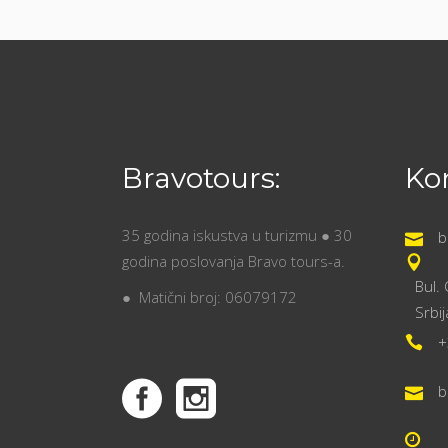
Bravotours:
Kon
35 godina iskustva u turizmu ● 30
b
godina poslovanja Bravo tours-a.
Bul.
● Matični broj: 06079172
Srbij
+
b