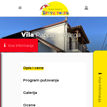
Vila
Pappas – Parga
Vise Informacija
Opis i cene
Vise Informacija
Program putovanja
Galerija
Ocene