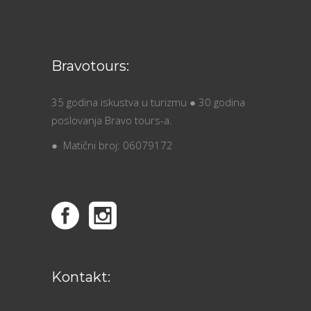
Bravotours:
35 godina iskustva u turizmu ● 30 godina
poslovanja Bravo tours-a.
● Matični broj: 06079172
Kontakt: