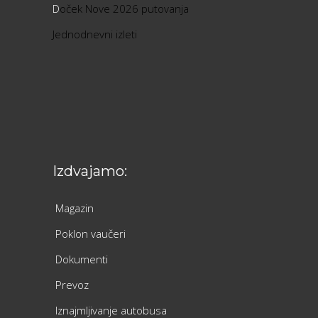
D
oček Nove 2026 putovanja
Jednodnevni izleti
Izdvajamo:
Magazin
Poklon vaučeri
Dokumenti
Prevoz
Iznajmljivanje autobusa