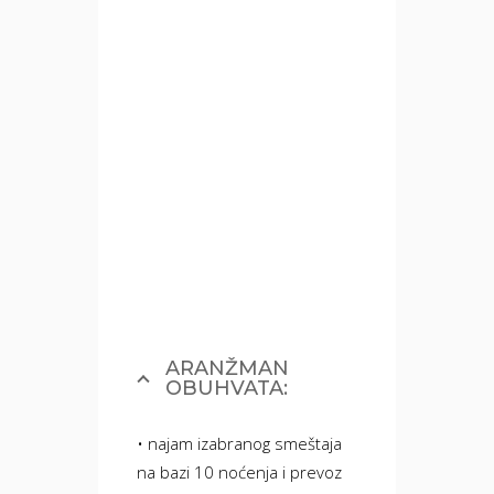
ARANŽMAN
OBUHVATA:
• najam izabranog smeštaja
na bazi 10 noćenja i prevoz