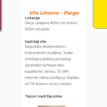
Vila Limona – Parga
Lokacija:
Vila je udaljena 400m od centra i
600m od plaže.
Sadržaji vile:
Raspolaže dvokrevetnim i
trokrevetnim studijima. Svaka
smeštajna jedinica poseduje
opremljen kuhinjski deo,
kupatilo/wc, terasu, TV, WiFi
internet i klima uređaj (uz doplatu
od 7€ dnevno na licu mesta).
Tipovi i sadržaj soba: