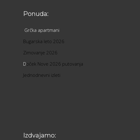
Ponuda:
Grčka apartmani
Bugarska leto 2026
Zimovanje 2026
D
oček Nove 2026 putovanja
Jednodnevni izleti
Izdvajamo: