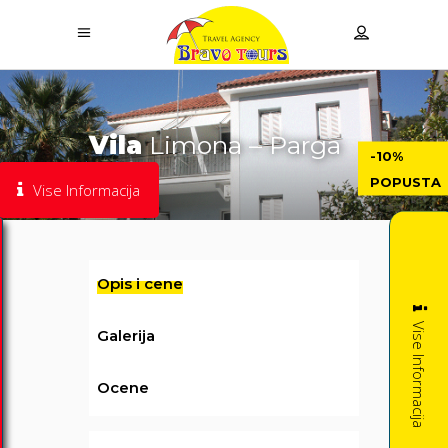
Vila
Limona – Parga
-10%
POPUSTA
Vise Informacija
Opis i cene
Vise Informacija
Galerija
Ocene