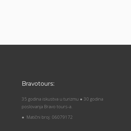
Bravotours:
35 godina iskustva u turizmu ● 30 godina
poslovanja Bravo tours-a.
● Matični broj: 06079172