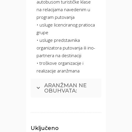
autobusom turističke klase
na relacijama navedenim u
program putovanja
• usluge licenciranog pratioca
grupe
• usluge predstavnika
organizatora putovanja ili ino-
partnera na destinaciji
• troškove organizacije i
realizacije aranžmana
ARANŽMAN NE
OBUHVATA:
Uključeno