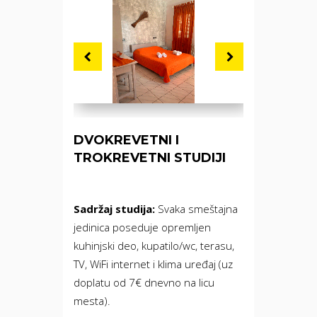
DVOKREVETNI I
TROKREVETNI STUDIJI
Sadržaj studija:
Svaka smeštajna
jedinica poseduje opremljen
kuhinjski deo, kupatilo/wc, terasu,
TV, WiFi internet i klima uređaj (uz
doplatu od 7€ dnevno na licu
mesta).