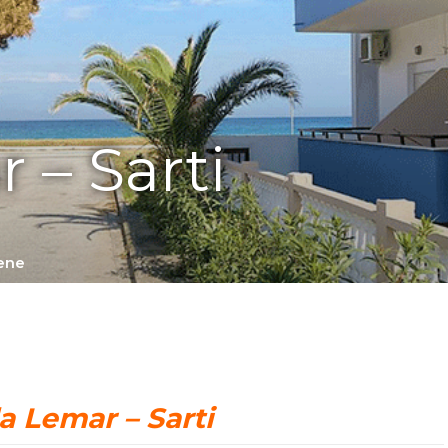
 – Sarti
ene
la Lemar – Sarti