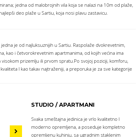
onirana; jedna od malobrojnih vila koja se nalazi na 10m od plaže,
ajlepši deo plaže u Sartiu, koja nosi plavu zastavicu.
 jedna je od najluksuznijih u Sartiu. Raspolaže dvokrevetnim,
ma, kao i četvorokrevetnim apartmanima, od kojih većina ima
isokom prizemlju ili prvom spratu.Po svojoj poziciji, komforu,
valiteta I kao takav najtraženiji, a preporuka je za sve kategorije
STUDIO / APARTMANI
Svaka smeštajna jedinica je vrlo kvalitetno I
moderno opremljena, a poseduje kompletno
opremljenu kuhinju, sa ugradnim staklenim